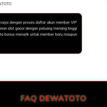
ercaya dengan proses daftar akun member VIP
inan slot gacor dengan peluang menang tinggi
 serta bonus menarik untuk member baru maupun
FAQ DEWATOTO