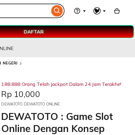
DAFTAR
NLINE
R NEGERI
188.888 Orang Telah Jackpot Dalam 24 Jam Terakhir!
Price:
Rp 10,000
DEWATOTO DEWATOTO ONLINE
DEWATOTO : Game Slot
Online Dengan Konsep