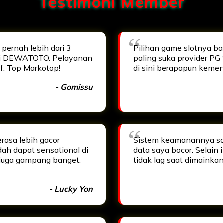
Testimoni Member
 pernah lebih dari 3
Pilihan game slotnya ba
n di DEWATOTO. Pelayanan
paling suka provider PG 
f. Top Markotop!
di sini berapapun keme
- Gomissu
sa lebih gacor
Sistem keamanannya san
udah dapat sensational di
data saya bocor. Selain i
t juga gampang banget.
tidak lag saat dimainkan
- Lucky Yon