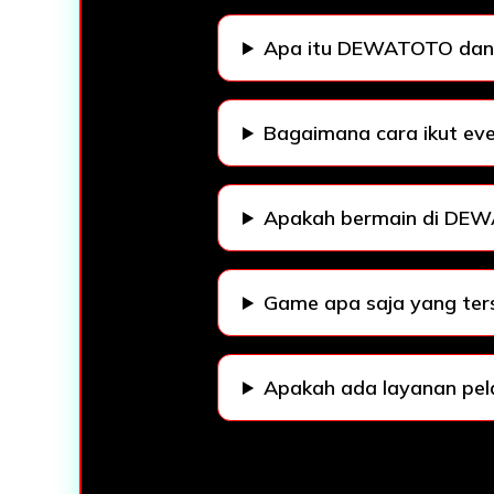
Apa itu DEWATOTO dan a
Bagaimana cara ikut eve
Apakah bermain di DEW
Game apa saja yang te
Apakah ada layanan pel