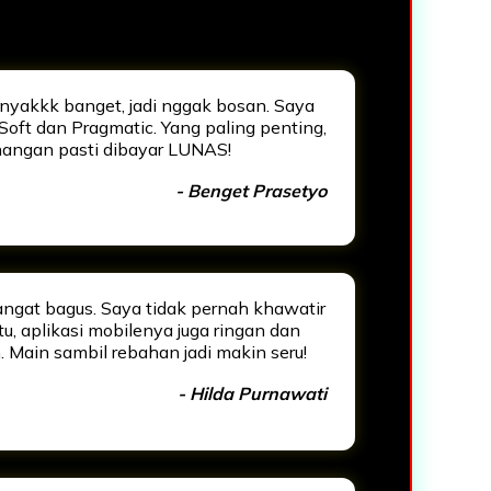
nyakkk banget, jadi nggak bosan. Saya
Soft dan Pragmatic. Yang paling penting,
nangan pasti dibayar LUNAS!
- Benget Prasetyo
gat bagus. Saya tidak pernah khawatir
tu, aplikasi mobilenya juga ringan dan
. Main sambil rebahan jadi makin seru!
- Hilda Purnawati